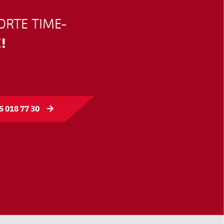
ORTE TIME-
!
5 018 77 30