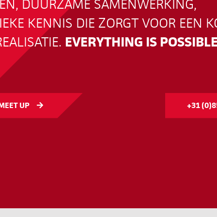
EN, DUURZAME SAMENWERKING,
EKE KENNIS DIE ZORGT VOOR EEN K
EALISATIE.
EVERYTHING IS POSSIBLE
 MEET UP
+31 (0)8