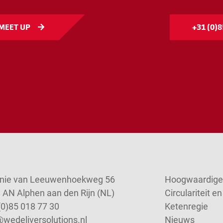
 MEET UP
+31 (0)8
nie van Leeuwenhoekweg 56
Hoogwaardige 
 AN Alphen aan den Rijn (NL)
Circulariteit 
(0)85 018 77 30
Ketenregie
@wedeliversolutions.nl
Nieuws