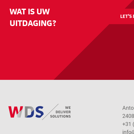
WAT IS UW
LET’S
UITDAGING?
Anto
2408
+31 
info