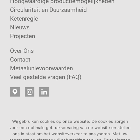
Hoogwaardige productiemogelijkheden
Circulariteit en Duurzaamheid
Ketenregie
Nieuws
Projecten
Over Ons
Contact
Metaalunievoorwaarden
Veel gestelde vragen (FAQ)
Wij gebruiken cookies op onze website. De cookies zorgen
voor een optimale gebruikservaring van de website en stellen
ons in staat om het websiteverkeer te analyseren. Met uw
2026 WDS |
Privacy Beleid
| Design door
Opera