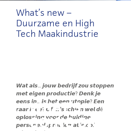
What’s new –
Duurzame en High
Tech Maakindustrie
𝙒𝙖𝙩 𝙖𝙡𝙨… 𝙟𝙤𝙪𝙬 𝙗𝙚𝙙𝙧𝙞𝙟𝙛 𝙯𝙤𝙪 𝙨𝙩𝙤𝙥𝙥𝙚𝙣
𝙢𝙚𝙩 𝙚𝙞𝙜𝙚𝙣 𝙥𝙧𝙤𝙙𝙪𝙘𝙩𝙞𝙚? 𝘿𝙚𝙣𝙠 𝙟𝙚
𝙚𝙚𝙣𝙨 𝙞𝙣… 𝙞𝙨 𝙝𝙚𝙩 𝙚𝙚𝙣 𝙪𝙩𝙤𝙥𝙞𝙚? 𝙀𝙚𝙣
𝙧𝙖𝙖𝙧 𝙞𝙙𝙚𝙚? 𝙊𝙛 𝙢𝙞𝙨𝙨𝙘𝙝𝙞𝙚𝙣 𝙬𝙚𝙡 𝙙é
𝙤𝙥𝙡𝙤𝙨𝙨𝙞𝙣𝙜 𝙫𝙤𝙤𝙧 𝙙𝙚 𝙝𝙪𝙞𝙙𝙞𝙜𝙚
𝙥𝙚𝙧𝙨𝙤𝙣𝙚𝙚𝙡𝙨𝙥𝙧𝙤𝙗𝙡𝙚𝙢𝙖𝙩𝙞𝙚𝙠 𝙤𝙛